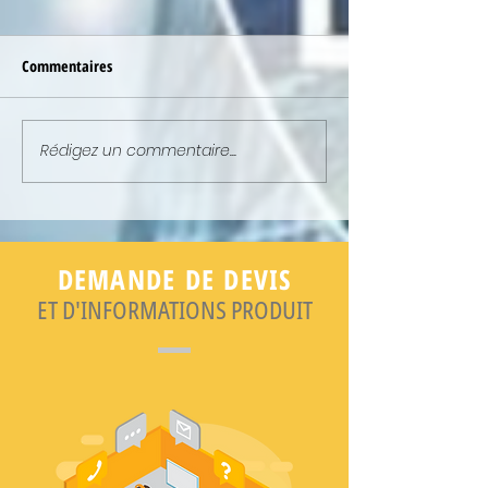
Commentaires
Rédigez un commentaire...
NEWSLETTER : ELLE EST EN
NEWSLETTER : ELL
LIGNE !
LIGNE !
DEMANDE DE DEVIS
ET D'INFORMATIONS PRODUIT