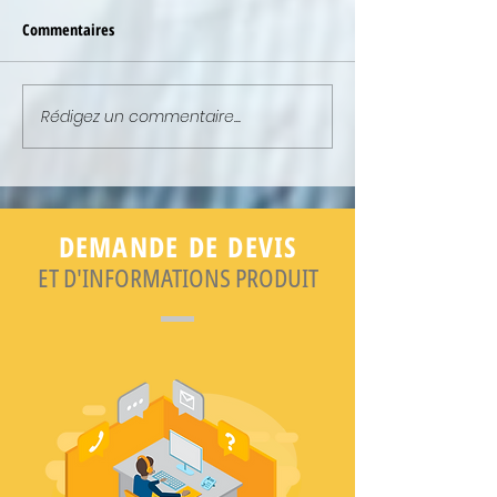
Commentaires
Rédigez un commentaire...
NEWSLETTER : ELLE EST EN
NEWSLETTER : ELL
LIGNE !
LIGNE !
DEMANDE DE DEVIS
ET D'INFORMATIONS PRODUIT