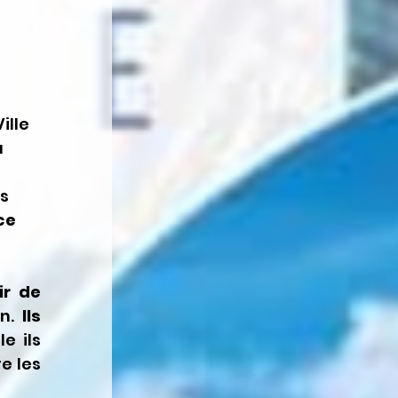
lle 
 
s 
ce 
r de 
n. 
Ils 
e ils 
 les 