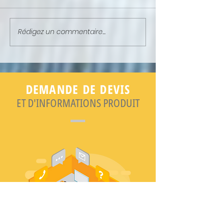
Rédigez un commentaire...
NEWSLETTER : ELLE EST EN
NEWSLETTER : ELL
LIGNE !
LIGNE !
DEMANDE DE DEVIS
ET D'INFORMATIONS PRODUIT