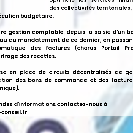
des collectivités territoriales, 
écution budgétaire.
otre gestion comptable
, depuis la saisie d'un b
u au mandatement de ce dernier, en passant
tomatique des factures (chorus Portail Pro
itrage des recettes.
se en place de circuits décentralisés de ges
ation des bons de commande et des factures
nique). 
des d'informations contactez-nous à 
onseil.fr