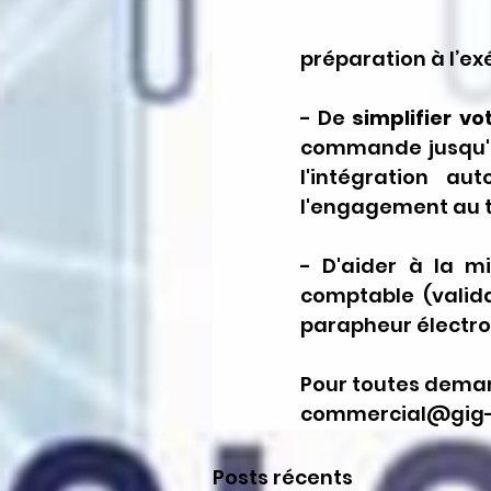
préparation à l’ex
- De 
simplifier v
commande jusqu'a
l'intégration au
l'engagement au t
- D'aider à la mi
comptable (valid
parapheur électro
Pour toutes deman
commercial@gig-c
Posts récents