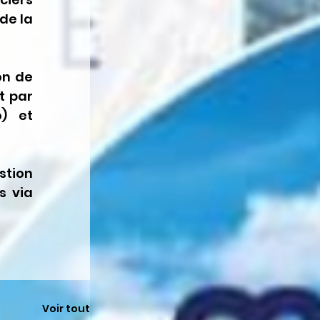
de la 
on de 
 par 
) et 
tion 
 via 
Voir tout