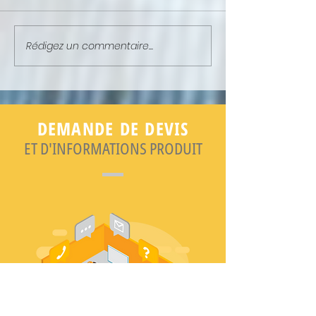
Rédigez un commentaire...
NEWSLETTER : ELLE EST EN
NEWSLETTER : ELL
LIGNE !
LIGNE !
DEMANDE DE DEVIS
ET D'INFORMATIONS PRODUIT