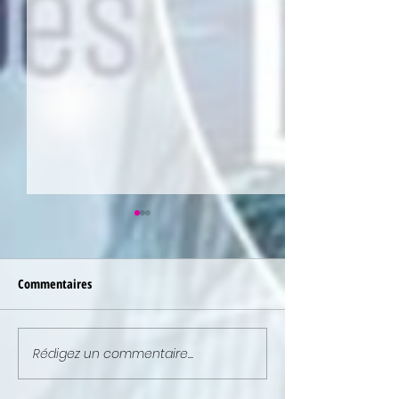
Commentaires
Rédigez un commentaire...
NEWSLETTER : ELLE EST EN
NEWSLETTER : ELL
LIGNE !
LIGNE !