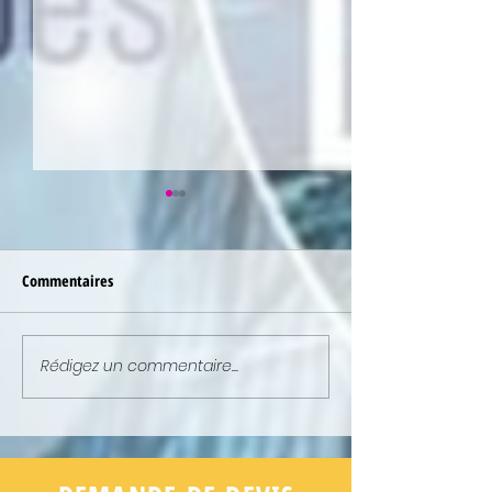
Commentaires
Rédigez un commentaire...
NEWSLETTER : ELLE EST EN
NEWSLETTER : ELL
LIGNE !
LIGNE !