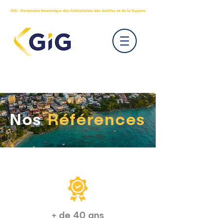
Nos
Références
+ de 40 ans