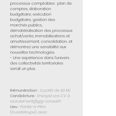
processus comptables : plan de
comptes, élaboration
budgétaire, exécution
budgétaire, gestion des
marchés publics,
dématérialisation des processus
achat/vente, immobilisations et
amortissement, consolidation... et
démontrez une sensibilité aux
nouvelles technologies.
- Une expérience dans l’univers
des collectivités territoriales
serait un plus.
Rémunération :
à partir de 40 k€
Candidature :
Envoyez vos CV à
recrutement@gig-conseil.fr
Lieu :
Pointe-à-Pitre
(Guadeloupe), avec