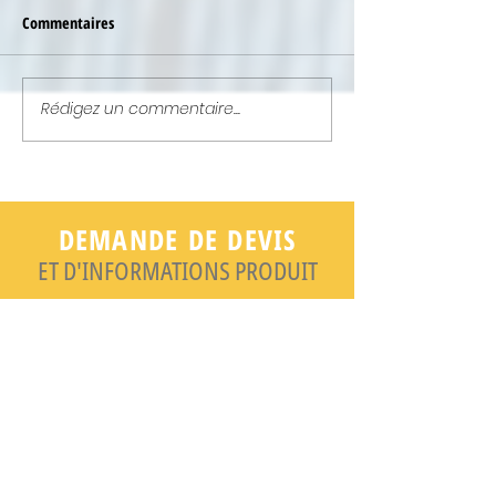
Commentaires
Rédigez un commentaire...
NEWSLETTER : ELLE EST EN
NEWSLETTER : ELL
LIGNE !
LIGNE !
DEMANDE DE DEVIS
ET D'INFORMATIONS PRODUIT