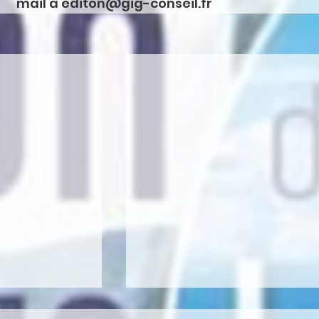
mail à editon@gig-conseil.fr