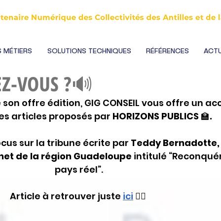
 MÉTIERS
SOLUTIONS TECHNIQUES
RÉFÉRENCES
ACTU
EZ-VOUS ?🔊
 son offre édition, GIG CONSEIL vous offre un ac
es articles proposés par 
HORIZONS PUBLICS 
🏫
.
cus sur la tribune écrite par 
Teddy Bernadotte,
net de la région Guadeloupe
 intitulé “Reconquéri
pays réel”.
Article à retrouver juste 
ici
 👈🏽 