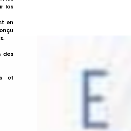
 les 
t en 
onçu 
s.
 des 
s et 