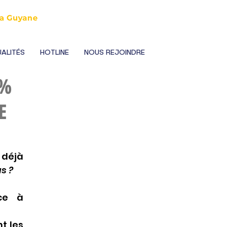
ALITÉS
HOTLINE
NOUS REJOINDRE
0%
E
déjà 
s ? 
📊 Améliorez l’efficacité de vos agents municipaux grâce à 