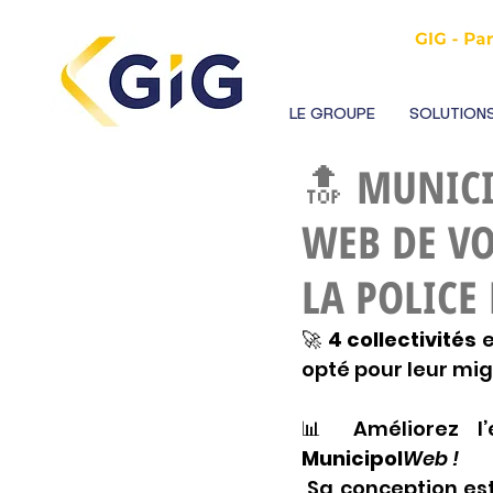
LE GROUPE
SOLUTIONS
🔝 MUNICI
WEB DE VO
LA POLICE
🚀
 4 collectivités
 
opté pour leur mig
Municipol
Web !
 Sa conception est le fruit d’une réflexion à grande échelle mêlant les 