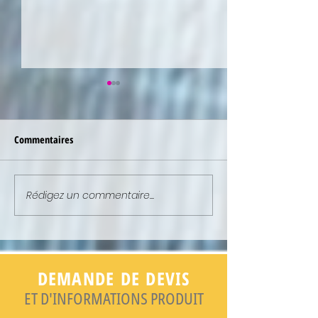
Commentaires
Rédigez un commentaire...
NEWSLETTER : ELLE EST EN
NEWSLETTER : ELL
LIGNE !
LIGNE !
DEMANDE DE DEVIS
ET D'INFORMATIONS PRODUIT