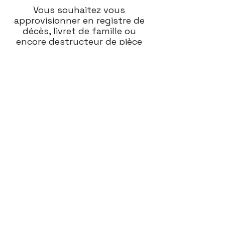
Vous souhaitez vous 
approvisionner en registre de 
décès, livret de famille ou 
encore destructeur de pièce 
d'identité ?
Rendez-vous sur notre site afin 
d'effectuer vos choix ! 
Y ALLER
Pour toute autre demande, 
merci de prendre contact avec 
monsieur 
Cédric ONESTAS
 en 
charge de la section au 
0590 
82.51.01.