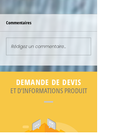
Commentaires
Rédigez un commentaire...
NEWSLETTER : ELLE EST EN
NEWSLETTER : ELL
LIGNE !
LIGNE !
DEMANDE DE DEVIS
ET D'INFORMATIONS PRODUIT