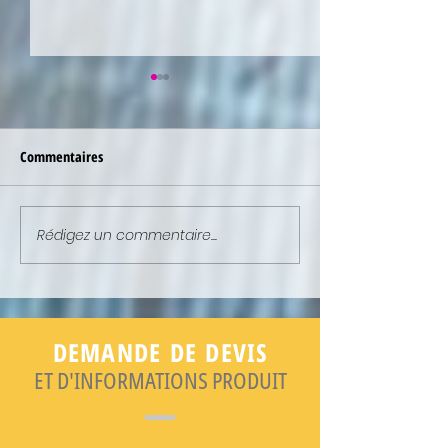
Commentaires
Rédigez un commentaire...
NEWSLETTER : ELLE EST EN
NEWSLETTER : ELL
LIGNE !
LIGNE !
DEMANDE DE DEVIS
ET D'INFORMATIONS PRODUIT