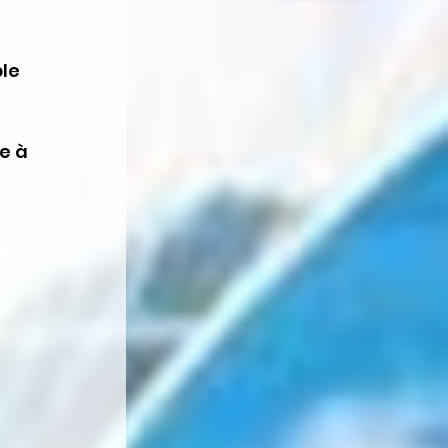
le 
e à 