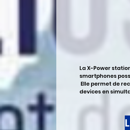
La X-Power station
smartphones possé
 Elle permet de recharger simplement et rapidement jusqu’à 10 
devices en simulta