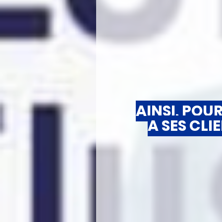
AINSI, POU
A SES CLI