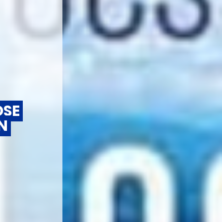
SE 
N 